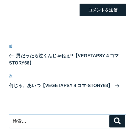
投
前
前
稿
の
男だったら泣くんじゃねぇ!!【VEGETAPSY４コマ-
ナ
投
STORY66】
ビ
稿
ゲ
次
次
の
ー
何じゃ、あいつ【VEGETAPSY４コマ-STORY68】
投
シ
稿
ョ
ン
検
検
索
索: