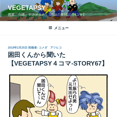
コ
VEGETAPSY
ン
農業、介護、デスメタル。3姉妹の奮闘記【4コマ】
テ
ン
ツ
メニュー
へ
ス
キ
投
2018年2月25日
投稿者:
コメダ アツヒコ
稿
ッ
困田くんから聞いた
日:
プ
【VEGETAPSY４コマ-STORY67】