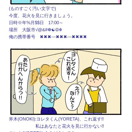
(ものすごく汚い文字で)
今度、花火を見に行きましょう。
日時※年%月$$日 17:00～
場所 大阪市√@&#☸☯☮☬
俺の携帯番号 ✖✖✖―✖✖✖―✖✖✖✖
斧木(ONOKI):ヨレタくん(YORETA)、これ返す!!
私はあなたと花火を見に行かない!!