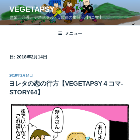
コ
VEGETAPSY
ン
農業、介護、デスメタル。3姉妹の奮闘記【4コマ】
テ
ン
ツ
メニュー
へ
ス
キ
日:
2018年2月14日
ッ
プ
投
2018年2月14日
稿
ヨレタの恋の行方【VEGETAPSY４コマ-
日:
STORY64】