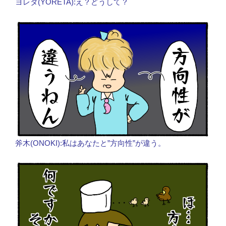
ヨレタ(YORETA):え？どうして？
斧木(ONOKI):私はあなたと”方向性”が違う。