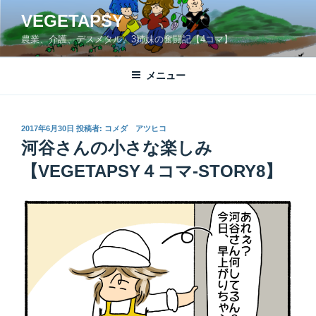
コ
VEGETAPSY
ン
農業、介護、デスメタル。3姉妹の奮闘記【4コマ】
テ
ン
ツ
メニュー
へ
ス
キ
投
2017年6月30日
投稿者:
コメダ アツヒコ
稿
ッ
河谷さんの小さな楽しみ
日:
プ
【VEGETAPSY４コマ-STORY8】