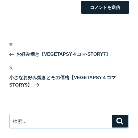
投
前
前
稿
の
お好み焼き【VEGETAPSY４コマ-STORY7】
ナ
投
ビ
稿
次
次
ゲ
の
小さなお好み焼きとその価格【VEGETAPSY４コマ-
投
ー
STORY9】
稿
シ
ョ
ン
検
検
索
索: