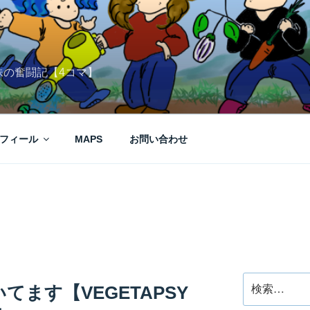
妹の奮闘記【4コマ】
フィール
MAPS
お問い合わせ
検
ます【VEGETAPSY
索: