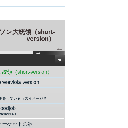
ソン大統領（short-
version）
00:00
領（short-version）
reteviola-version
事をしている時のイメージ音
oodjob
apeople's
マーケットの歌