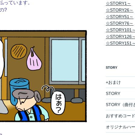
払っています。
☆STORY1～
の?
☆STORY26～
☆STORY51～
☆STORY76～
☆STORY101
☆STORY126
☆STORY151
STORY
+おまけ
STORY
STORY（曲付
おすすめコー
オリジナルハ