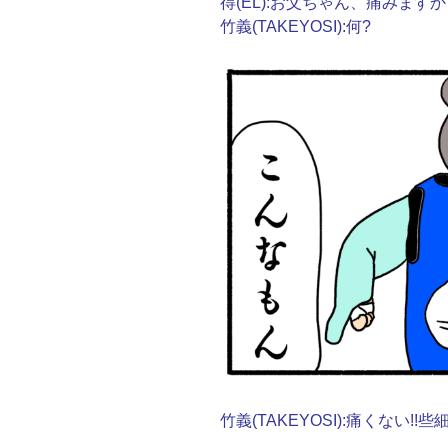
得(EL):お父ちゃん、痛みますか
竹義(TAKEYOSI):何?
竹義(TAKEYOSI):痛くない!!些