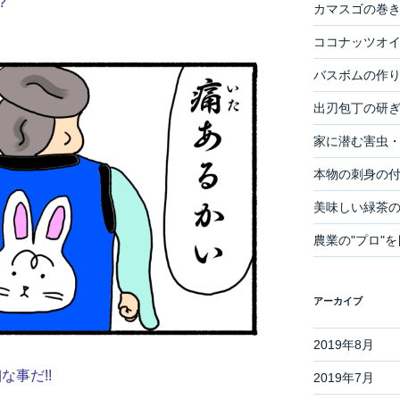
?
カマスゴの巻き
ココナッツオ
バスボムの作
出刃包丁の研
家に潜む害虫
本物の刺身の
美味しい緑茶
農業の"プロ"
アーカイブ
2019年8月
細な事だ!!
2019年7月