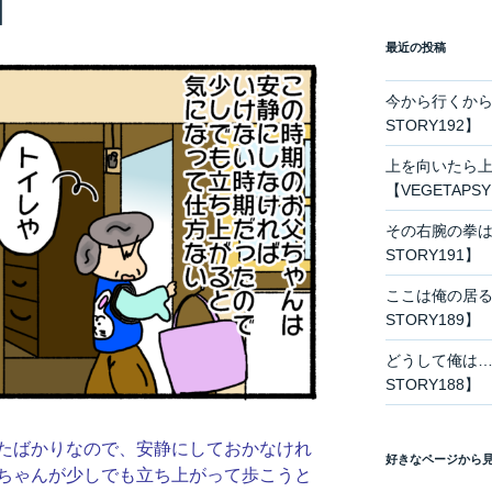
】
最近の投稿
今から行くから待
STORY192】
上を向いたら
【VEGETAPS
その右腕の拳は今
STORY191】
ここは俺の居る場
STORY189】
どうして俺は…う
STORY188】
たばかりなので、安静にしておかなけれ
好きなページから
ちゃんが少しでも立ち上がって歩こうと