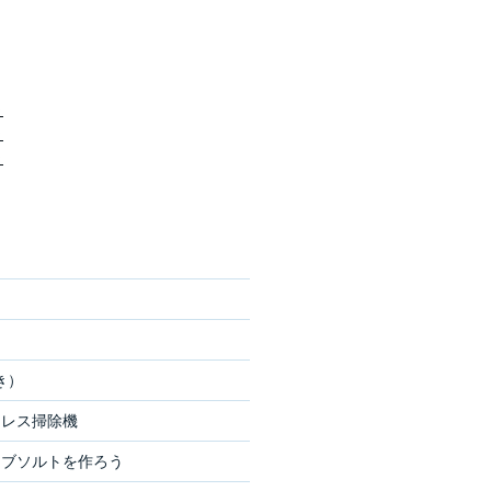
～
～
～
き）
ドレス掃除機
ーブソルトを作ろう