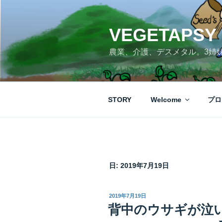
コ
ン
テ
VEGETAPSY
ン
農業、介護、デスメタル。3姉
ツ
へ
ス
キ
STORY
Welcome
プロ
ッ
プ
日:
2019年7月19日
投
2019年7月19日
稿
背中のウサギが泣いて
日: