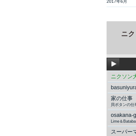
2017年6月
ニク
ニクソン大統
basuniyura
家の仕事
貝ボタンの仕
osakana-g
Lime＆Batabat
スーパー