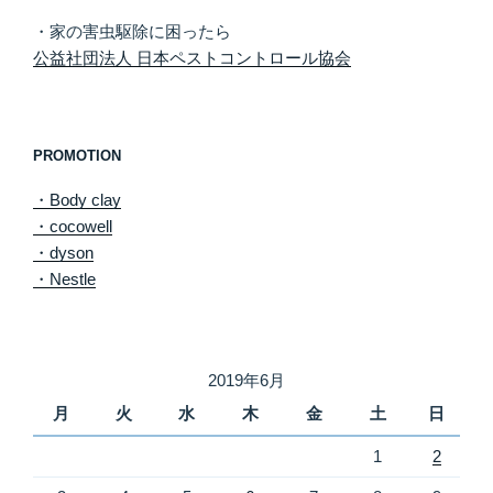
・家の害虫駆除に困ったら
公益社団法人 日本ペストコントロール協会
PROMOTION
・Body clay
・cocowell
・dyson
・Nestle
2019年6月
月
火
水
木
金
土
日
1
2