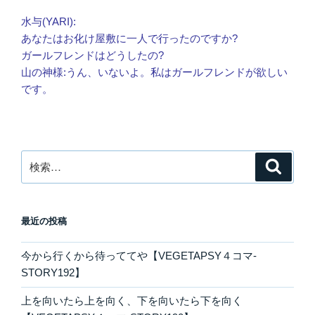
水与(YARI):
あなたはお化け屋敷に一人で行ったのですか?
ガールフレンドはどうしたの?
山の神様:うん、いないよ。私はガールフレンドが欲しい
です。
検
検
索
索:
最近の投稿
今から行くから待っててや【VEGETAPSY４コマ-
STORY192】
上を向いたら上を向く、下を向いたら下を向く