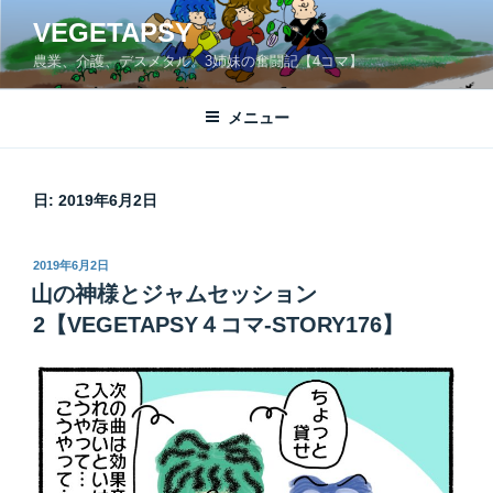
コ
VEGETAPSY
ン
農業、介護、デスメタル。3姉妹の奮闘記【4コマ】
テ
ン
ツ
メニュー
へ
ス
キ
日:
2019年6月2日
ッ
プ
投
2019年6月2日
稿
山の神様とジャムセッション
日:
2【VEGETAPSY４コマ-STORY176】