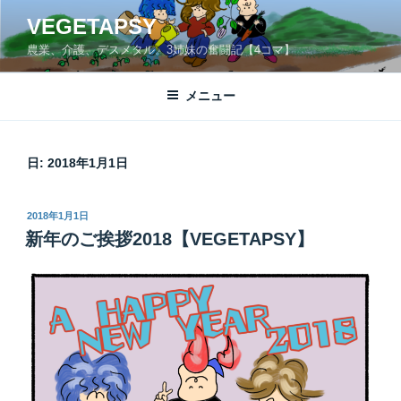
コ
VEGETAPSY
ン
農業、介護、デスメタル。3姉妹の奮闘記【4コマ】
テ
ン
ツ
メニュー
へ
ス
キ
日:
2018年1月1日
ッ
プ
投
2018年1月1日
稿
新年のご挨拶2018【VEGETAPSY】
日: