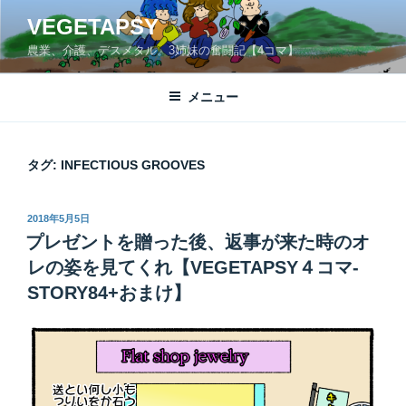
コ
VEGETAPSY
ン
農業、介護、デスメタル。3姉妹の奮闘記【4コマ】
テ
ン
ツ
メニュー
へ
ス
キ
タグ:
INFECTIOUS GROOVES
ッ
プ
投
2018年5月5日
稿
プレゼントを贈った後、返事が来た時のオ
日:
レの姿を見てくれ【VEGETAPSY４コマ-
STORY84+おまけ】